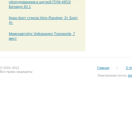
оборудованием и щеткой ПУМ-4853/
Беларус 82.1
Кран-борт стрела Hino-Randger, 3т. Борт,
4т.
Микроавтобус Volkswagen Transporte, 7
мест
© 2010–2012
Главная
/
О К
Все права защищены
Электронная почта:
ds