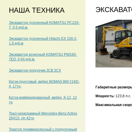
ЭКСКАВА
НАША ТЕХНИКА
Экскаватор гусеничный KOMATSU PC220-
7, 0,5 куб.м.
Экскаватор гусеничный Hitachi EX 100-2,
1.0 куб.м
Экскаватор колесный KOMATSU PW160-
7EO, 0,64 куб.м.
Экскаватор-погрузчик JCB 3CX
Каток грунтовый, вибро BOMAG BW 216D-
4, 17тн,
Габаритные размер
Мощность:
123,8 л.с.
Каток комбинированный, вибро, К-12, 12
тн
Максимальная скоро
Трал низкорамный Mercedes-Benz Actros
2641S, г/п 42тн
Трактор пневмоколесный с погрузочным